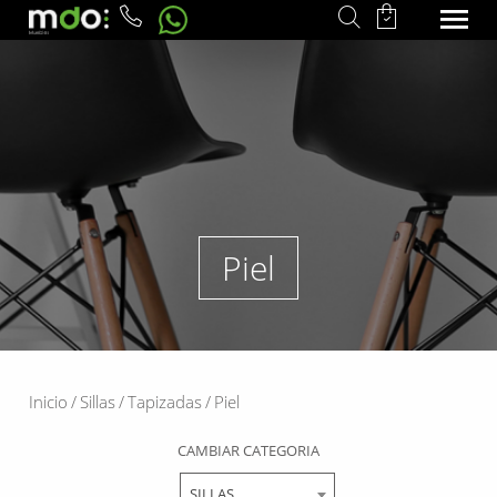
Piel
Inicio
/
Sillas
/
Tapizadas
/
Piel
CAMBIAR CATEGORIA
SILLAS