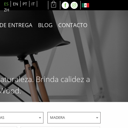
ES
EN
PT
IT
ZH
 DE ENTREGA
BLOG
CONTACTO
turaleza. Brinda calidez a
a Wood.
LAS
MADERA