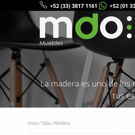
+52 (33) 3817 1161
+52 (01 3
La madera es uno de los m
tus es
Inicio
/
Sillas
/
Madera