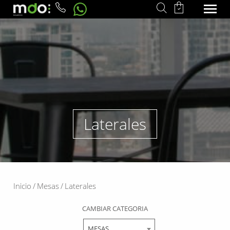
Laterales
Inicio
/
Mesas
/
Laterales
CAMBIAR CATEGORIA
MESAS