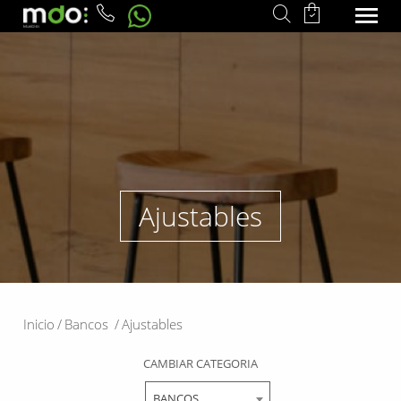
Ajustables
Inicio
/
Bancos
/
Ajustables
CAMBIAR CATEGORIA
BANCOS