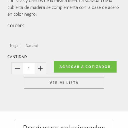
con sillas y bancos de la misma línea. La suavidad de la
cubierta de madera se complementa con la base de acero
en color negro.
COLORES
Nogal
Natural
CANTIDAD
AGREGAR A COTIZADOR
1
VER MI LISTA
Productos relacionados