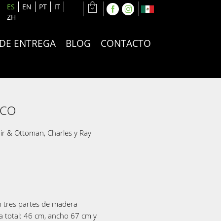
ES
EN
PT
IT
ZH
 DE ENTREGA
BLOG
CONTACTO
NCO
ir & Ottoman, Charles y Ray
 tres partes de madera
a total: 46 cm, ancho 67 cm y