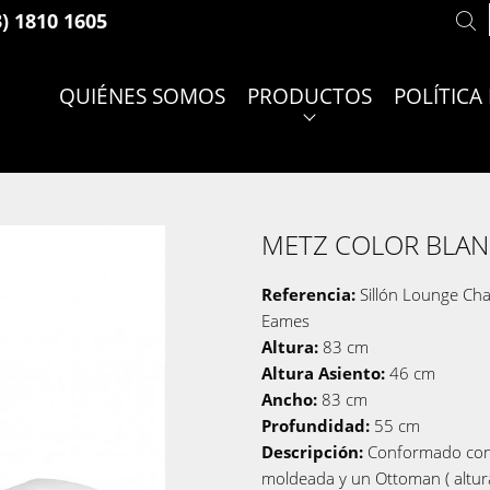
3) 1810 1605
QUIÉNES SOMOS
PRODUCTOS
POLÍTICA
METZ COLOR BLA
Referencia:
Sillón Lounge Cha
Eames
Altura:
83 cm
Altura Asiento:
46 cm
Ancho:
83 cm
Profundidad:
55 cm
Descripción:
Conformado con
moldeada y un Ottoman ( altur