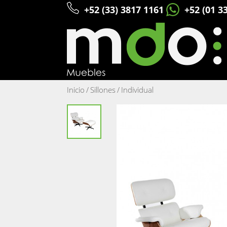
+52 (33) 3817 1161
+52 (01 3
Inicio
/
Sillones
/
Individual