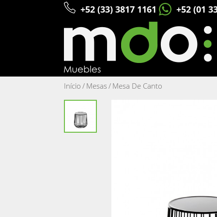
+52 (33) 3817 1161
+52 (01 3
Início
/
Mesas
/
Mesa De Canto