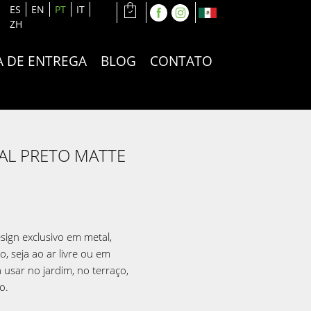
ES
EN
PT
IT
ZH
A DE ENTREGA
BLOG
CONTATO
AL PRETO MATTE
ign exclusivo em metal,
, seja ao ar livre ou em
 usar no jardim, no terraço,
o.