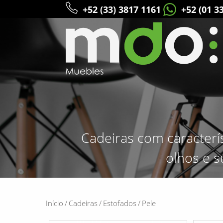
+52 (33) 3817 1161
+52 (01 3
Cadeiras com caracterí
olhos e s
Início
/
Cadeiras
/
Estofados
/
Pele