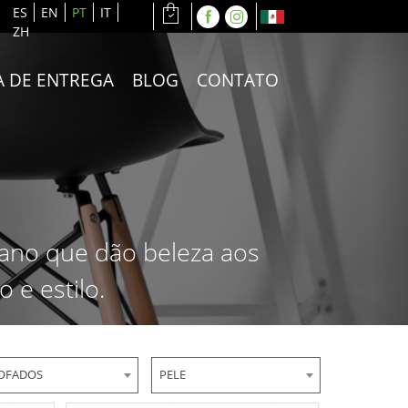
ES
EN
PT
IT
ZH
A DE ENTREGA
BLOG
CONTATO
iano que dão beleza aos
 e estilo.
OFADOS
PELE