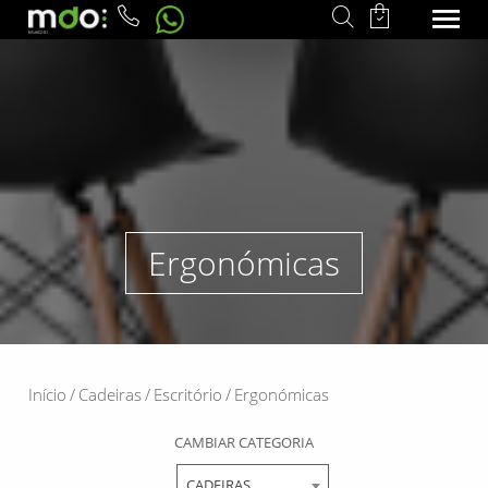
Ergonómicas
Início
/
Cadeiras
/
Escritório
/
Ergonómicas
CAMBIAR CATEGORIA
CADEIRAS